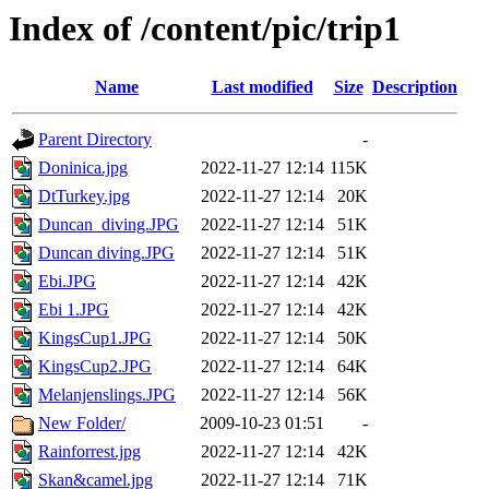
Index of /content/pic/trip1
Name
Last modified
Size
Description
Parent Directory
-
Doninica.jpg
2022-11-27 12:14
115K
DtTurkey.jpg
2022-11-27 12:14
20K
Duncan_diving.JPG
2022-11-27 12:14
51K
Duncan diving.JPG
2022-11-27 12:14
51K
Ebi.JPG
2022-11-27 12:14
42K
Ebi 1.JPG
2022-11-27 12:14
42K
KingsCup1.JPG
2022-11-27 12:14
50K
KingsCup2.JPG
2022-11-27 12:14
64K
Melanjenslings.JPG
2022-11-27 12:14
56K
New Folder/
2009-10-23 01:51
-
Rainforrest.jpg
2022-11-27 12:14
42K
Skan&camel.jpg
2022-11-27 12:14
71K