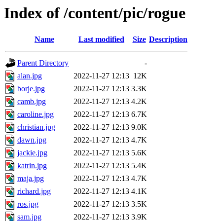
Index of /content/pic/rogue
Name
Last modified
Size
Description
Parent Directory
-
alan.jpg
2022-11-27 12:13
12K
borje.jpg
2022-11-27 12:13
3.3K
camb.jpg
2022-11-27 12:13
4.2K
caroline.jpg
2022-11-27 12:13
6.7K
christian.jpg
2022-11-27 12:13
9.0K
dawn.jpg
2022-11-27 12:13
4.7K
jackie.jpg
2022-11-27 12:13
5.6K
katrin.jpg
2022-11-27 12:13
5.4K
maja.jpg
2022-11-27 12:13
4.7K
richard.jpg
2022-11-27 12:13
4.1K
ros.jpg
2022-11-27 12:13
3.5K
sam.jpg
2022-11-27 12:13
3.9K