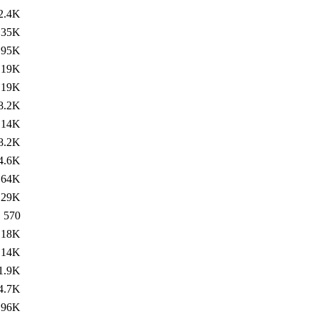
2.4K
35K
95K
19K
19K
8.2K
14K
8.2K
4.6K
64K
29K
570
18K
14K
1.9K
4.7K
96K