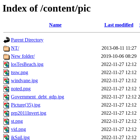
Index of /content/pic
Name
Last modified
Parent Directory
NT/
2013-08-11 11:27
New folder/
2019-10-06 08:29
losTesBeach.jpg
2022-11-27 12:12
tssw.png
2022-11-27 12:12
windvane.jpg
2022-11-27 12:12
noted.png
2022-11-27 12:12
Government_debt_gdp.jpg
2022-11-27 12:12
Picture(35).jpg
2022-11-27 12:12
prp2011Invert.jpg
2022-11-27 12:12
st.png
2022-11-27 12:12
vid.png
2022-11-27 12:12
ikSail.jpg
2022-11-27 12:12