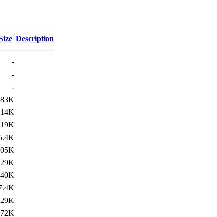
Size
Description
-
-
-
83K
14K
19K
5.4K
205K
29K
40K
7.4K
29K
72K