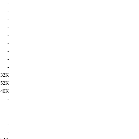
-
-
-
-
-
-
-
-
-
32K
52K
240K
-
-
-
-
-