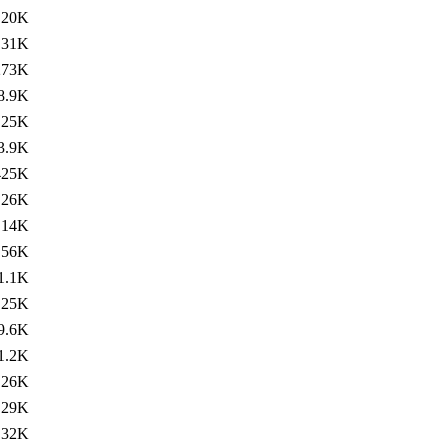
20K
31K
273K
8.9K
25K
3.9K
425K
26K
14K
56K
1.1K
25K
9.6K
1.2K
26K
29K
32K