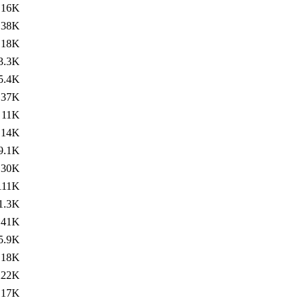
16K
38K
18K
3.3K
5.4K
37K
11K
14K
9.1K
30K
111K
1.3K
41K
5.9K
18K
222K
17K