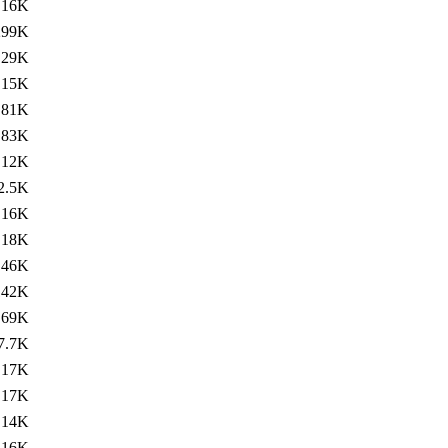
16K
299K
29K
15K
81K
83K
12K
2.5K
16K
18K
46K
142K
69K
7.7K
17K
17K
14K
16K